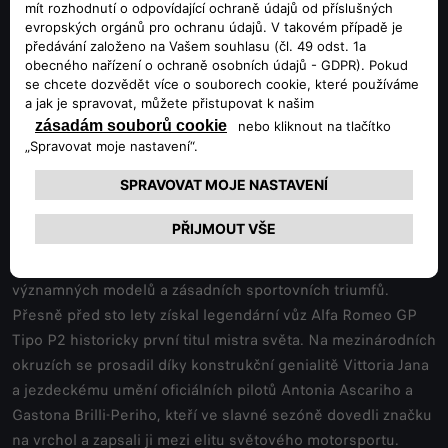
je nedílně spjat s jejími nejvýkonnějšími modely
a nejodvážnějšími výkony, které definují charakter značky
Alfy Romeo, jenž odjakživa ztělesňuje rychlost, odvahu a
vášeň.
Neopakovatelný rok plný sportovních i
průmyslových výročí ve znamení Biscione
Význam 115. výročí značky Alfa Romeo ještě více umocňuje
skutečnost, že rok 2025 je protkán dalšími oslavami
významných modelů a zásadních sportovních triumfů.
Přesně před sto lety získal legendární vůz Alfa Romeo GP
Tipo P2 historicky první titul mistra světa. Na mezinárodních
okruzích se prosadil díky konstrukční genialitě Vittoria Jana
a jezdeckému umění oficiálních pilotů Antonia Ascariho a
Gastona Brilli-Periho, kteří ve slavné sezóně dovedli značku
na vrchol a zapsali ji mezi elitu světového motorsportu.