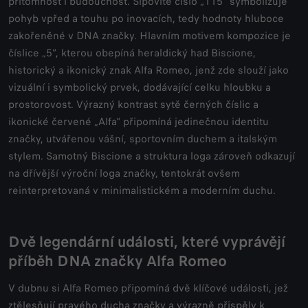
přítomnost i budoucnost. Šípovité číslo „115“ symbolizuje
pohyb vpřed a touhu po inovacích, tedy hodnoty hluboce
zakořeněné v DNA značky. Hlavním motivem kompozice je
číslice „5“, kterou obepíná heraldický had Biscione,
historický a ikonický znak Alfa Romeo, jenž zde slouží jako
vizuální i symbolický prvek, dodávající celku hloubku a
prostorovost. Výrazný kontrast sytě černých číslic a
ikonické červené „Alfa“ připomíná jedinečnou identitu
značky, utvářenou vášní, sportovním duchem a italským
stylem. Samotný Biscione a struktura loga zároveň odkazují
na dřívější výroční loga značky, tentokrát ovšem
reinterpretovaná v minimalistickém a moderním duchu.
Dvě legendární události, které vyprávějí
příběh DNA značky Alfa Romeo
V dubnu si Alfa Romeo připomíná dvě klíčové události, jež
ztělesňují pravého ducha značky a výrazně přispěly k