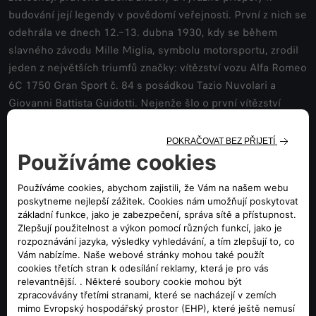
budování její legendy v povědomí veřejnosti. První z nich se
odehrála ve dnech 12.–13. dubna 1930, kdy se během
slavného závodu Mille Miglia, symbolu motorsportu, zrodil
jeden z největších triumfů značky: vítězství vozu Alfa Romeo
6C 1750 Gran Sport č. 84 s posádkou Tazio Nuvolari a
Giovanni Battista Guidotti. Nejenže šlo o první vítězství
„létajícího Mantovana“ v tomto závodě, ale také o vůbec
první překročení průměrné rychlosti 100 km/h na tak dlouhé
a náročné trati. Nezapomenutelný výkon, který stvrdil
technickou nadřazenost značky a houževnatost jejích
hrdinů. V onom ročníku navíc Alfa Romeo doslova
dominovala, když v celkovém pořadí obsadila první čtyři
místa. Druhá památná událost se odehrála o několik let
dříve, 15. dubna 1923, na trati slavného závodu Targa
Florio. Tehdy zvítězil Ugo Sivocci s vozem Alfa Romeo RL
TF, který jako první nesl na karoserii symbol čtyřlístku
Quadrifoglio. Tento malý znak, původně zamýšlený jako
talisman pro štěstí, se rychle stal ikonou značky. Od té doby