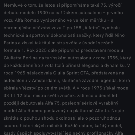
Nemluvě o tom, že letos si připomínáme také 75. výročí
debutu modelu 1900 na pařížském autosalonu – prvního
vozu Alfa Romeo vyráběného ve velkém měřítku – a
ohromujícího vítězství vozu Tipo 158 „Alfetta“, symbolu
technické a sportovní dokonalosti značky, který řídil Nino
Farina a získal tak titul mistra světa v úvodní sezóně
formule 1. Rok 2025 dále připomíná představení modelu
Giulietta Berlina na turínském autosalonu v roce 1955, který
do každodenního života Italů přinesl eleganci a dynamiku. V
roce 1965 následovala Giulia Sprint GTA, představená na
autosalonu v Amsterdamu, skutečná závodní legenda, která
sbírala vítězství po celém světě. A v roce 1975 získal model
33 TT 12 titul mistra světa značek, zatímco o deset let
později debutovala Alfa 75, poslední sériově vyráběný
model Alfa Romeo postavený na platformě Alfetta. Nejde
zkrátka o pouhou shodu okolností, ale o pozoruhodnou
souhru historických milníků. Každé datum, každý model,
každý úspěch spoluvytvářejí jedinečný profil značky Alfa