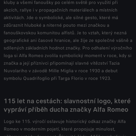
kluby a všemi fanoušky po celém světě pro využití při
akcích, rallye i v propagačních materiálech a místních
aktivitách. Jde o symbolické, ale silné gesto, které má
zdůraznit hluboké a niterné pouto mezi značkou a
fanouškovskou komunitou alfistů. Je to vztah, který nezná
geografické ani časové hranice, ale žije ze společné vášně a
sdílených základních hodnot značky. Pro odhalení výročního
loga si Alfa Romeo zvolila symbolický moment v roce, kdy si
značka a její příznivci připomínají slavné vítězství Tazia
Nuvolariho v závodě Mille Miglia v roce 1930 a debut
symbolu Quadrifoglio při Targa Florio v roce 1923.
115 let na cestách: slavnostní logo, které
vypráví příběh ducha značky Alfa Romeo
Logo ke 115. výročí oslavuje historický odkaz značky Alfa
Romeo v moderním pojetí, které propojuje minulost,