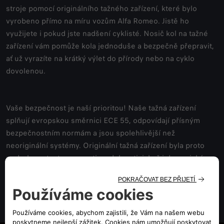
stroje pomocí originálního tažného zařízení, které bylo
vyrobeno přímo na míru vozům Alfa Romeo. Jistě ho
využijete i pokud jste nadšení cyklisté. Nosič kol na tažné
zařízení vám pomůže kola jednoduše a bezpečně přepravit,
ať už vyrazíte na krátký výlet do přírody nebo na cyklo
dovolenou.
Vaše bezpečnost je naší prioritou! Naše tažná zařízení
splňují evropskou směrnici ECE 55, odpovídají přísným
bezpečnostním normám a jsou spolehlivější než
neoriginální systémy. Originální tažná zařízení byla proto
podrobena testu pevnosti a odolnosti, jakož i dynamickým
zkouškám na simulátorech a statickým zkouškám na
zkušební stolici.