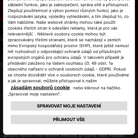
TAŽNÁ ZAŘÍZENÍ ALFA
ROMEO
Tažné zařízení demontovatelné bez nářadí
je důmyslné a
velmi praktické. Montáž i demontáž koule s čepem bez
použití nářadí trvá několik sekund, přičemž vaše vozidlo