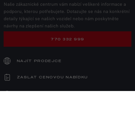
Naše zákaznické centrum vám nabízí veškeré informace a
podporu, kterou potřebujete. Dotazujte se nás na konkrétní
detaily týkající se našich vozidel nebo nám poskytněte
návrhy na zlepšení našich služeb.
770 332 999
NAJÍT PRODEJCE
ZASLAT CENOVOU NABÍDKU
ZKUŠEBNÍ JÍZDA
CENÍKY
SKLADOVÉ VOZY