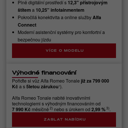
Plně digitální prostředí s
12,3" přístrojovým
štítem
a
10,25" infotainmentem
Pokročilá konektivita a online služby
Alfa
Connect
Moderní asistenční systémy pro komfortní a
bezpečnou jízdu
VÍCE O MODELU
Výhodné financování
Pořiďte si vůz Alfa Romeo Tonale
již za 799 000
Kč
a s
5letou zárukou
¹).
Alfa Romeo Tonale nabité inovativními
technologiemi s výhodným financováním od
2)
3)
7 990 Kč
měsíčně
nebo s úrokem od
2,99 %
.
ZASLAT NABÍDKU