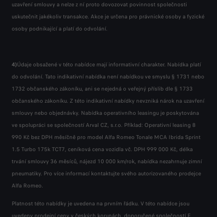
uzavření smlouvy a nelze z ní proto dovozovat povinnost společnosti
uzavření smlouvy a nelze z ní proto dovozovat povinnost společnosti
uzavření smlouvy a nelze z ní proto dovozovat povinnost společnosti
uskutečnit jakékoliv transakce. Akce je určena pro právnické osoby a fyzické
uskutečnit jakékoliv transakce. Akce je určena pro právnické osoby a fyzické
uskutečnit jakékoliv transakce. Akce je určena pro právnické osoby a fyzické
osoby podnikající a platí do odvolání.
osoby podnikající a platí do odvolání.
osoby podnikající a platí do odvolání.
4)
4)
4)
Údaje obsažené v této nabídce mají informativní charakter. Nabídka platí
Údaje obsažené v této nabídce mají informativní charakter. Nabídka platí
Údaje obsažené v této nabídce mají informativní charakter. Nabídka platí
do odvolání. Tato indikativní nabídka není nabídkou ve smyslu § 1731 nebo
do odvolání. Tato indikativní nabídka není nabídkou ve smyslu § 1731 nebo
do odvolání. Tato indikativní nabídka není nabídkou ve smyslu § 1731 nebo
1732 občanského zákoníku, ani se nejedná o veřejný příslib dle § 1733
1732 občanského zákoníku, ani se nejedná o veřejný příslib dle § 1733
1732 občanského zákoníku, ani se nejedná o veřejný příslib dle § 1733
občanského zákoníku. Z této indikativní nabídky nevzniká nárok na uzavření
občanského zákoníku. Z této indikativní nabídky nevzniká nárok na uzavření
občanského zákoníku. Z této indikativní nabídky nevzniká nárok na uzavření
smlouvy nebo objednávky. Nabídka operativního leasingu je poskytována
smlouvy nebo objednávky. Nabídka operativního leasingu je poskytována
smlouvy nebo objednávky. Nabídka operativního leasingu je poskytována
ve spolupráci se společností Arval CZ, s.r.o. Příklad: Operativní leasing 8
ve spolupráci se společností Arval CZ, s.r.o. Příklad: Operativní leasing 8
ve spolupráci se společností Arval CZ, s.r.o. Příklad: Operativní leasing 8
990 Kč bez DPH měsíčně pro model Alfa Romeo Tonale MCA Ibrida Sprint
990 Kč bez DPH měsíčně pro model Alfa Romeo Tonale MCA Ibrida Sprint
990 Kč bez DPH měsíčně pro model Alfa Romeo Tonale MCA Ibrida Sprint
1.5 Turbo 175k TCT7, ceníková cena vozidla vč. DPH 999 000 Kč, délka
1.5 Turbo 175k TCT7, ceníková cena vozidla vč. DPH 999 000 Kč, délka
1.5 Turbo 175k TCT7, ceníková cena vozidla vč. DPH 999 000 Kč, délka
trvání smlouvy 36 měsíců, nájezd 10 000 km/rok, nabídka nezahrnuje zimní
trvání smlouvy 36 měsíců, nájezd 10 000 km/rok, nabídka nezahrnuje zimní
trvání smlouvy 36 měsíců, nájezd 10 000 km/rok, nabídka nezahrnuje zimní
pneumatiky. Pro více informací kontaktujte svého autorizovaného prodejce
pneumatiky. Pro více informací kontaktujte svého autorizovaného prodejce
pneumatiky. Pro více informací kontaktujte svého autorizovaného prodejce
Alfa Romeo.
Alfa Romeo.
Alfa Romeo.
Platnost této nabídky je uvedena na prvním řádku. V této nabídce jsou
Platnost této nabídky je uvedena na prvním řádku. V této nabídce jsou
Platnost této nabídky je uvedena na prvním řádku. V této nabídce jsou
uvedeny prodejní ceny v českých korunách, doporučené společností F
uvedeny prodejní ceny v českých korunách, doporučené společností F
uvedeny prodejní ceny v českých korunách, doporučené společností F