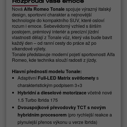
Rozproudí vaše emoce
Nová
Alfa Romeo Tonale
spojuje výrazný italský
design, sportovní charakter a nejnovější
technologie do kompaktního SUV, které osloví
rozum i emoce. Sebevědomý vzhled s širším
postojem, prémiový interiér a precizní jízdní
vlastnosti dělají z Tonale vůz, který vás bude bavit
každý den – od ranní cesty do práce až po
víkendové výlety.
Tonale představuje moderní pojetí sportovnosti Alfa
Romeo, kde technika slouží radosti z jízdy.
Hlavní přednosti modelu Tonale:
Adaptivní
Full-LED Matrix světlomety
s
charakteristickým podpisem 3+3
Hybridní a dieselové motorizace
včetně nové
1.5 Turbo Ibrida 175
Dvouspojkové převodovky TCT s novým
hybridním procesorem
(pro rychlejší reakce a
plynulejší přenos výkonu u verze Ibrida)