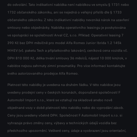
do odvolání. Tato indikativní nabídka není nabídkou ve smyslu § 1731 nebo
do odvolání. Tato indikativní nabídka není nabídkou ve smyslu § 1731 nebo
do odvolání. Tato indikativní nabídka není nabídkou ve smyslu § 1731 nebo
1732 občanského zákoníku, ani se nejedná o veřejný příslib dle § 1733
1732 občanského zákoníku, ani se nejedná o veřejný příslib dle § 1733
1732 občanského zákoníku, ani se nejedná o veřejný příslib dle § 1733
občanského zákoníku. Z této indikativní nabídky nevzniká nárok na uzavření
občanského zákoníku. Z této indikativní nabídky nevzniká nárok na uzavření
občanského zákoníku. Z této indikativní nabídky nevzniká nárok na uzavření
smlouvy nebo objednávky. Nabídka operativního leasingu je poskytována
smlouvy nebo objednávky. Nabídka operativního leasingu je poskytována
smlouvy nebo objednávky. Nabídka operativního leasingu je poskytována
ve spolupráci se společností Arval CZ, s.r.o. Příklad: Operativní leasing 7
ve spolupráci se společností Arval CZ, s.r.o. Příklad: Operativní leasing 7
ve spolupráci se společností Arval CZ, s.r.o. Příklad: Operativní leasing 7
390 Kč bez DPH měsíčně pro model Alfa Romeo Junior Ibrida 1.2 145k
390 Kč bez DPH měsíčně pro model Alfa Romeo Junior Ibrida 1.2 145k
390 Kč bez DPH měsíčně pro model Alfa Romeo Junior Ibrida 1.2 145k
MHEV (vč. paketu Tech a příplatkového lakování), ceníková cena vozidla vč.
MHEV (vč. paketu Tech a příplatkového lakování), ceníková cena vozidla vč.
MHEV (vč. paketu Tech a příplatkového lakování), ceníková cena vozidla vč.
DPH 810 000 Kč, délka trvání smlouvy 36 měsíců, nájezd 10 000 km/rok, v
DPH 810 000 Kč, délka trvání smlouvy 36 měsíců, nájezd 10 000 km/rok, v
DPH 810 000 Kč, délka trvání smlouvy 36 měsíců, nájezd 10 000 km/rok, v
nabídce nejsou zahrnuty zimní pneumatiky. Pro více informací kontaktujte
nabídce nejsou zahrnuty zimní pneumatiky. Pro více informací kontaktujte
nabídce nejsou zahrnuty zimní pneumatiky. Pro více informací kontaktujte
svého autorizovaného prodejce Alfa Romeo.
svého autorizovaného prodejce Alfa Romeo.
svého autorizovaného prodejce Alfa Romeo.
Platnost této nabídky je uvedena na druhém řádku. V této nabídce jsou
Platnost této nabídky je uvedena na druhém řádku. V této nabídce jsou
Platnost této nabídky je uvedena na druhém řádku. V této nabídce jsou
uvedeny prodejní ceny v českých korunách, doporučené společností F
uvedeny prodejní ceny v českých korunách, doporučené společností F
uvedeny prodejní ceny v českých korunách, doporučené společností F
Automobil Import s.r.o., které se vztahují na skladové anebo nově
Automobil Import s.r.o., které se vztahují na skladové anebo nově
Automobil Import s.r.o., které se vztahují na skladové anebo nově
objednané vozy v době platnosti této nabídky nebo do vyprodání zásob.
objednané vozy v době platnosti této nabídky nebo do vyprodání zásob.
objednané vozy v době platnosti této nabídky nebo do vyprodání zásob.
Ceny jsou uvedeny včetně DPH. Společnost F Automobil Import s.r.o. si
Ceny jsou uvedeny včetně DPH. Společnost F Automobil Import s.r.o. si
Ceny jsou uvedeny včetně DPH. Společnost F Automobil Import s.r.o. si
vyhrazuje právo změny ceny, výbavy a technických údajů vozidla bez
vyhrazuje právo změny ceny, výbavy a technických údajů vozidla bez
vyhrazuje právo změny ceny, výbavy a technických údajů vozidla bez
předchozího upozornění. Veškeré ceny, údaje a vyobrazení jsou orientační,
předchozího upozornění. Veškeré ceny, údaje a vyobrazení jsou orientační,
předchozího upozornění. Veškeré ceny, údaje a vyobrazení jsou orientační,