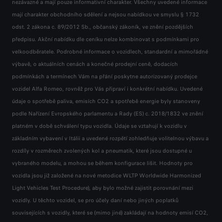
nezávazné a mají pouze informativní charakter. Všechny uvedené informace
nezávazné a mají pouze informativní charakter. Všechny uvedené informace
nezávazné a mají pouze informativní charakter. Všechny uvedené informace
mají charakter obchodního sdělení a nejsou nabídkou ve smyslu § 1732
mají charakter obchodního sdělení a nejsou nabídkou ve smyslu § 1732
mají charakter obchodního sdělení a nejsou nabídkou ve smyslu § 1732
odst. 2 zákona c. 89/2012 Sb., občanský zákoník, ve znění pozdějších
odst. 2 zákona c. 89/2012 Sb., občanský zákoník, ve znění pozdějších
odst. 2 zákona c. 89/2012 Sb., občanský zákoník, ve znění pozdějších
předpisu. Akční nabídku dle ceníku nelze kombinovat s podmínkami pro
předpisu. Akční nabídku dle ceníku nelze kombinovat s podmínkami pro
předpisu. Akční nabídku dle ceníku nelze kombinovat s podmínkami pro
velkoodběratele. Podrobné informace o vozidlech, standardní a mimořádné
velkoodběratele. Podrobné informace o vozidlech, standardní a mimořádné
velkoodběratele. Podrobné informace o vozidlech, standardní a mimořádné
výbavě, o aktuálních cenách a konečné prodejní ceně, dodacích
výbavě, o aktuálních cenách a konečné prodejní ceně, dodacích
výbavě, o aktuálních cenách a konečné prodejní ceně, dodacích
podmínkách a termínech Vám na přání poskytne autorizovaný prodejce
podmínkách a termínech Vám na přání poskytne autorizovaný prodejce
podmínkách a termínech Vám na přání poskytne autorizovaný prodejce
vozidel Alfa Romeo, rovněž pro Vás připraví i konkrétní nabídku. Uvedené
vozidel Alfa Romeo, rovněž pro Vás připraví i konkrétní nabídku. Uvedené
vozidel Alfa Romeo, rovněž pro Vás připraví i konkrétní nabídku. Uvedené
údaje o spotřebě paliva, emisích CO2 a spotřebě energie byly stanoveny
údaje o spotřebě paliva, emisích CO2 a spotřebě energie byly stanoveny
údaje o spotřebě paliva, emisích CO2 a spotřebě energie byly stanoveny
podle Nařízení Evropského parlamentu a Rady (ES) c. 2018/1832 ve znění
podle Nařízení Evropského parlamentu a Rady (ES) c. 2018/1832 ve znění
podle Nařízení Evropského parlamentu a Rady (ES) c. 2018/1832 ve znění
platném v době schválení typu vozidla. Údaje se vztahují k vozidlu v
platném v době schválení typu vozidla. Údaje se vztahují k vozidlu v
platném v době schválení typu vozidla. Údaje se vztahují k vozidlu v
základním vybavení v Itálii a uvedené rozpětí zohledňuje volitelnou výbavu a
základním vybavení v Itálii a uvedené rozpětí zohledňuje volitelnou výbavu a
základním vybavení v Itálii a uvedené rozpětí zohledňuje volitelnou výbavu a
rozdíly v rozměrech zvolených kol a pneumatik, které jsou dostupné u
rozdíly v rozměrech zvolených kol a pneumatik, které jsou dostupné u
rozdíly v rozměrech zvolených kol a pneumatik, které jsou dostupné u
vybraného modelu, a mohou se během konfigurace lišit. Hodnoty pro
vybraného modelu, a mohou se během konfigurace lišit. Hodnoty pro
vybraného modelu, a mohou se během konfigurace lišit. Hodnoty pro
vozidla jsou již založené na nové metodice WLTP Worldwide Harmonized
vozidla jsou již založené na nové metodice WLTP Worldwide Harmonized
vozidla jsou již založené na nové metodice WLTP Worldwide Harmonized
Light Vehicles Test Procedure), aby bylo možné zajistit porovnání mezi
Light Vehicles Test Procedure), aby bylo možné zajistit porovnání mezi
Light Vehicles Test Procedure), aby bylo možné zajistit porovnání mezi
vozidly. U těchto vozidel, se pro účely daní nebo jiných poplatků
vozidly. U těchto vozidel, se pro účely daní nebo jiných poplatků
vozidly. U těchto vozidel, se pro účely daní nebo jiných poplatků
souvisejících s vozidly, které se (mimo jiné) zakládají na hodnoty emisí CO2,
souvisejících s vozidly, které se (mimo jiné) zakládají na hodnoty emisí CO2,
souvisejících s vozidly, které se (mimo jiné) zakládají na hodnoty emisí CO2,