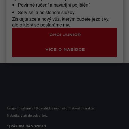
Povinné ručení a havarijní pojištění
Servisní a asistenční služby
Získejte zcela nový vůz, kterým budete jezdit vy,
ale o který se postaráme my.
CHCI JUNIOR
VÍCE O NABÍDCE
Údaje obsažené v této nabídce mají informativní charakter.
Údaje obsažené v této nabídce mají informativní charakter.
Údaje obsažené v této nabídce mají informativní charakter.
Nabídka platí do odvolání..
Nabídka platí do odvolání..
Nabídka platí do odvolání..
1) ZÁRUKA NA VOZIDLO
1) ZÁRUKA NA VOZIDLO
1) ZÁRUKA NA VOZIDLO