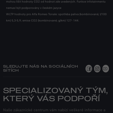
mohou lišit hodnoty CO2 od hodnot zde uvedených. Funkce infotainmentu
mohou lišit hodnoty CO2 od hodnot zde uvedených. Funkce infotainmentu
mohou lišit hodnoty CO2 od hodnot zde uvedených. Funkce infotainmentu
nemusí být podporovány v českém jazyce
nemusí být podporovány v českém jazyce
nemusí být podporovány v českém jazyce
WLTP hodnoty pro Alfa Romeo Tonale: spotřeba paliva (kombinovaná; l/100
WLTP hodnoty pro Alfa Romeo Tonale: spotřeba paliva (kombinovaná; l/100
WLTP hodnoty pro Alfa Romeo Tonale: spotřeba paliva (kombinovaná; l/100
km) 5,3-5,9; emise CO2 (kombinované; g/km) 127- 144.
km) 5,3-5,9; emise CO2 (kombinované; g/km) 127- 144.
km) 5,3-5,9; emise CO2 (kombinované; g/km) 127- 144.
SLEDUJTE NÁS NA SOCIÁLNÍCH
SÍTÍCH
SPECIALIZOVANÝ TÝM,
KTERÝ VÁS PODPOŘÍ
Naše zákaznické centrum vám nabízí veškeré informace a