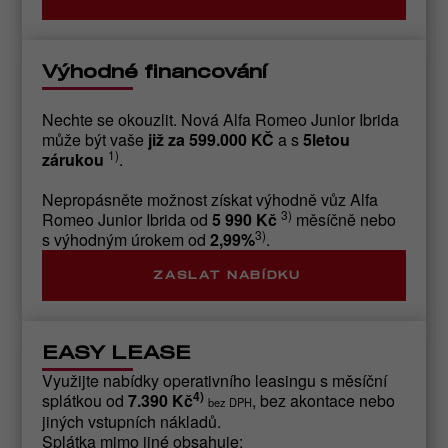
Výhodné financování
Nechte se okouzlit. Nová Alfa Romeo Junior Ibrida
může být vaše
již za 599.000 KČ
a s
5letou
1)
zárukou
.
Nepropásněte možnost získat výhodně vůz Alfa
3)
Romeo Junior Ibrida od
5 990 Kč
měsíčně nebo
3)
s výhodným úrokem od
2,99%
.
ZASLAT NABÍDKU
EASY LEASE
Využijte nabídky operativního leasingu s měsíční
4)
splátkou od
7.390 Kč
, bez akontace nebo
bez DPH
jiných vstupních nákladů.
Splátka mimo jiné obsahuje: